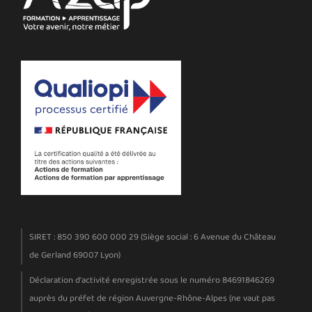
SIRET : 850 390 600 000 29 (Siège social : 6 Avenue du Château
de Gerland 69007 Lyon)
Déclaration d'activité enregistrée sous le numéro 84691846269
auprès du préfet de région Auvergne-Rhône-Alpes (ne vaut pas