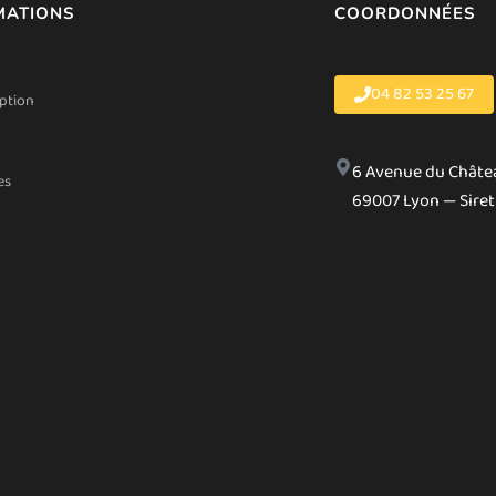
MATIONS
COORDONNÉES
04 82 53 25 67
iption
6 Avenue du Châte
es
69007 Lyon — Siret