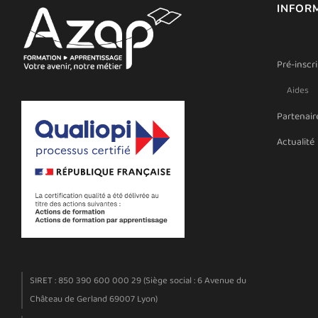
INFOR
Pré-inscr
Aides
Partenair
Actualité
SIRET : 850 390 600 000 29 (Siège social : 6 Avenue du
Château de Gerland 69007 Lyon)