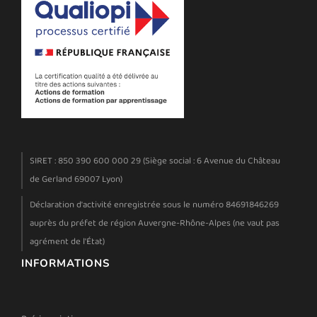
SIRET : 850 390 600 000 29 (Siège social : 6 Avenue du Château
de Gerland 69007 Lyon)
Déclaration d'activité enregistrée sous le numéro 84691846269
auprès du préfet de région Auvergne-Rhône-Alpes (ne vaut pas
agrément de l'État)
INFORMATIONS