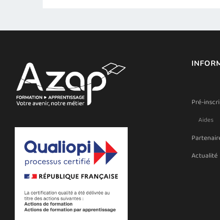
INFOR
Pré-inscr
Aides
Partenair
Actualité