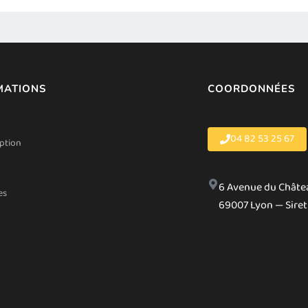
MATIONS
COORDONNÉES
04 82 53 25 67
iption
6 Avenue du Châte
es
69007 Lyon — Siret