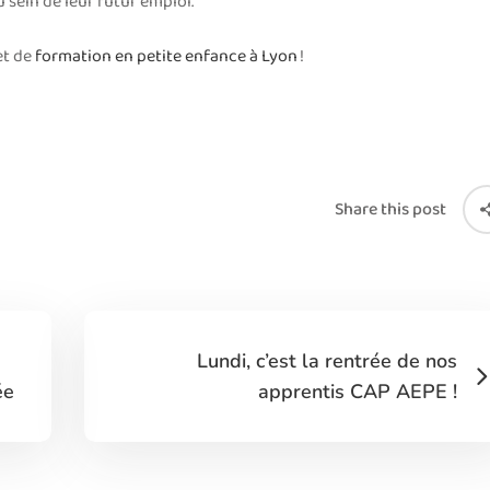
sein de leur futur emploi.
et de
formation en petite enfance à Lyon
!
Share this post
Lundi, c’est la rentrée de nos
ée
apprentis CAP AEPE !