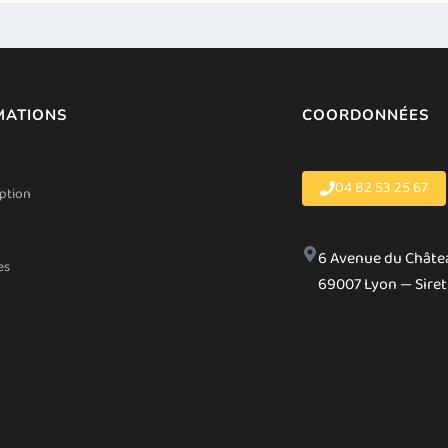
MATIONS
COORDONNÉES
04 82 53 25 67
iption
6 Avenue du Châte
es
69007 Lyon — Siret