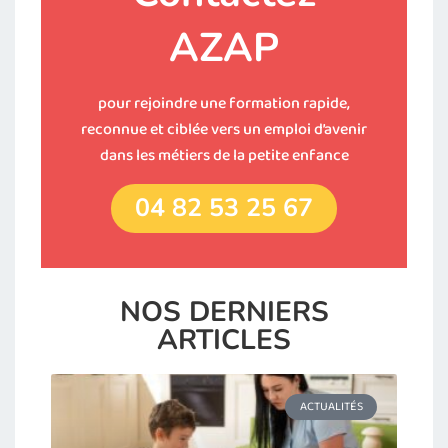
AZAP
pour rejoindre une formation rapide,
reconnue et ciblée vers un emploi d’avenir
dans les métiers de la petite enfance
04 82 53 25 67
NOS DERNIERS
ARTICLES
ACTUALITÉS