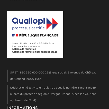
SIRET : 850 390 600 000 29 (Siège social : 6 Avenue du Château
de Gerland 69007 Lyon)
Déclaration d'activité enregistrée sous le numéro 84691846269
auprès du préfet de région Auvergne-Rhône-Alpes (ne vaut pas
agrément de l'État)
INFORMATIONS