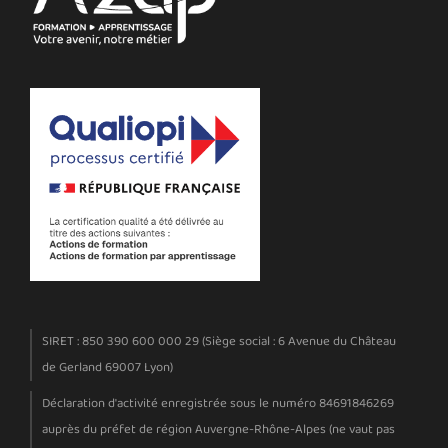
SIRET : 850 390 600 000 29 (Siège social : 6 Avenue du Château
de Gerland 69007 Lyon)
Déclaration d'activité enregistrée sous le numéro 84691846269
auprès du préfet de région Auvergne-Rhône-Alpes (ne vaut pas