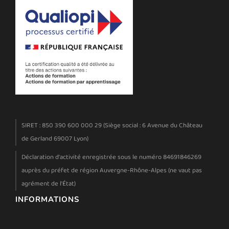
SIRET : 850 390 600 000 29 (Siège social : 6 Avenue du Château
de Gerland 69007 Lyon)
Déclaration d'activité enregistrée sous le numéro 84691846269
auprès du préfet de région Auvergne-Rhône-Alpes (ne vaut pas
agrément de l'État)
INFORMATIONS