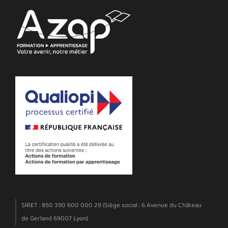
SIRET : 850 390 600 000 29 (Siège social : 6 Avenue du Château
de Gerland 69007 Lyon)