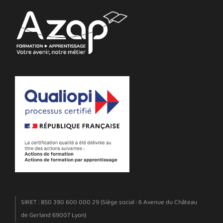
SIRET : 850 390 600 000 29 (Siège social : 6 Avenue du Château
de Gerland 69007 Lyon)