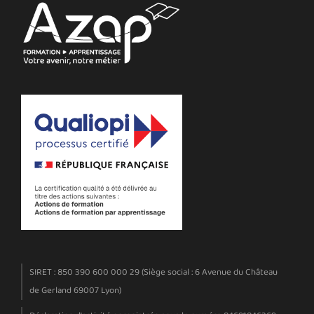
SIRET : 850 390 600 000 29 (Siège social : 6 Avenue du Château
de Gerland 69007 Lyon)