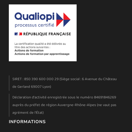
SIRET : 850 390 600 000 29 (Siège social : 6 Avenue du Château
de Gerland 69007 Lyon)
Déclaration d'activité enregistrée sous le numéro 84691846269
auprès du préfet de région Auvergne-Rhône-Alpes (ne vaut pas
agrément de l'État)
INFORMATIONS