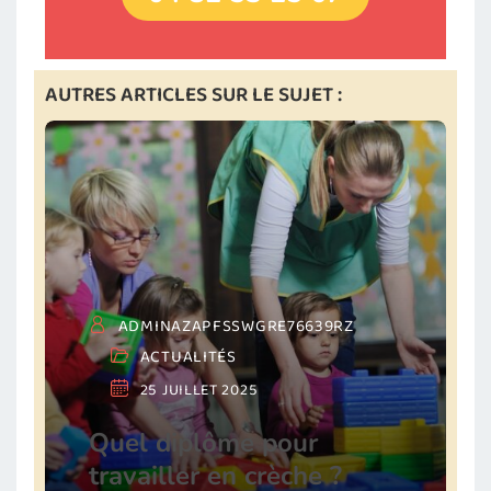
AUTRES ARTICLES SUR LE SUJET :
ADMINAZAPFSSWGRE76639RZ
ACTUALITÉS
25 JUILLET 2025
Quel diplôme pour
travailler en crèche ?