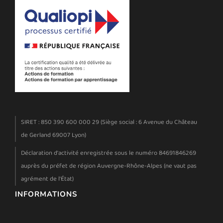
SIRET : 850 390 600 000 29 (Siège social : 6 Avenue du Château
de Gerland 69007 Lyon)
Déclaration d'activité enregistrée sous le numéro 84691846269
auprès du préfet de région Auvergne-Rhône-Alpes (ne vaut pas
agrément de l'État)
INFORMATIONS