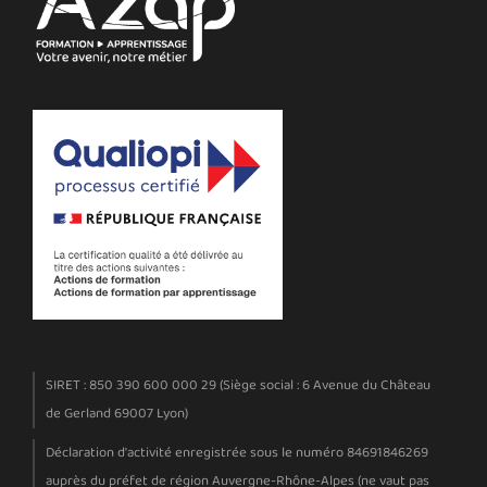
SIRET : 850 390 600 000 29 (Siège social : 6 Avenue du Château
de Gerland 69007 Lyon)
Déclaration d'activité enregistrée sous le numéro 84691846269
auprès du préfet de région Auvergne-Rhône-Alpes (ne vaut pas