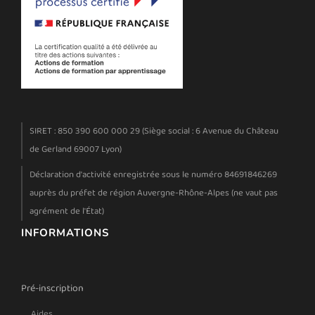
SIRET : 850 390 600 000 29 (Siège social : 6 Avenue du Château
de Gerland 69007 Lyon)
Déclaration d'activité enregistrée sous le numéro 84691846269
auprès du préfet de région Auvergne-Rhône-Alpes (ne vaut pas
agrément de l'État)
INFORMATIONS
Pré-inscription
Aides