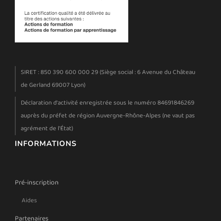
SIRET : 850 390 600 000 29 (Siège social : 6 Avenue du Château
de Gerland 69007 Lyon)
Déclaration d'activité enregistrée sous le numéro 84691846269
auprès du préfet de région Auvergne-Rhône-Alpes (ne vaut pas
agrément de l'État)
INFORMATIONS
Pré-inscription
Aides
Partenaires