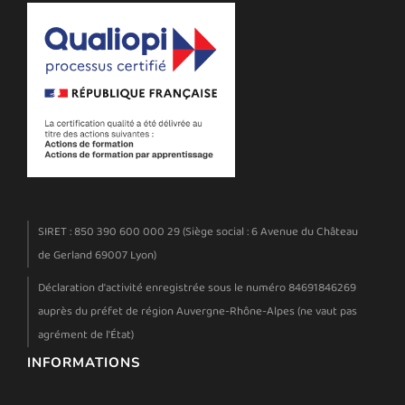
SIRET : 850 390 600 000 29 (Siège social : 6 Avenue du Château
de Gerland 69007 Lyon)
Déclaration d'activité enregistrée sous le numéro 84691846269
auprès du préfet de région Auvergne-Rhône-Alpes (ne vaut pas
agrément de l'État)
INFORMATIONS