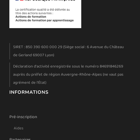
SIRET : 850 390 600 000 29 (Siège social : 6 Avenue du Château
de Gerland 69007 Lyon)
Déclaration d'activité enregistrée sous le numéro 84691846269
auprès du préfet de région Auvergne-Rhône-Alpes (ne vaut pas
agrément de l'État)
INFORMATIONS
Pré-inscription
Aides
Partenaires