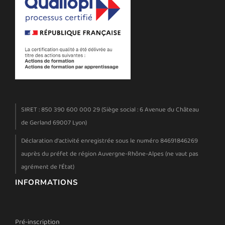
SIRET : 850 390 600 000 29 (Siège social : 6 Avenue du Château
de Gerland 69007 Lyon)
Déclaration d'activité enregistrée sous le numéro 84691846269
auprès du préfet de région Auvergne-Rhône-Alpes (ne vaut pas
agrément de l'État)
INFORMATIONS
Pré-inscription