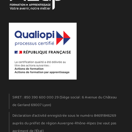
SIRET : 850 390 600 000 29 (Siège social : 6 Avenue du Château
de Gerland 69007 Lyon)
Déclaration d'activité enregistrée sous le numéro 84691846269
auprès du préfet de région Auvergne-Rhône-Alpes (ne vaut pas
agrément de l'État)