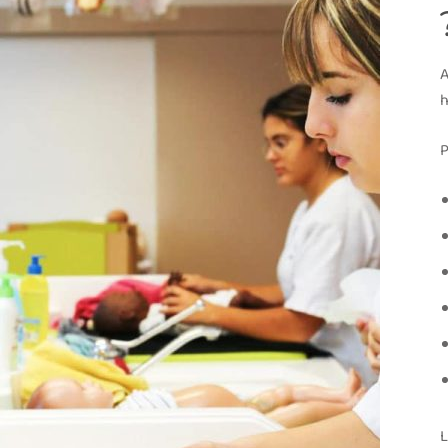
A
h
P
L