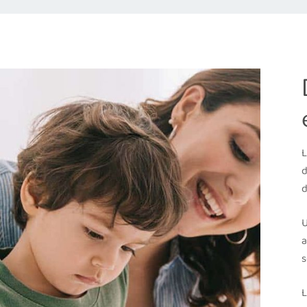
L
d
d
U
a
s
L