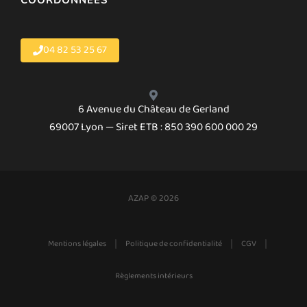
COORDONNÉES
04 82 53 25 67
6 Avenue du Château de Gerland
69007 Lyon — Siret ETB : 850 390 600 000 29
AZAP © 2026
|
|
|
Mentions légales
Politique de confidentialité
CGV
Règlements intérieurs