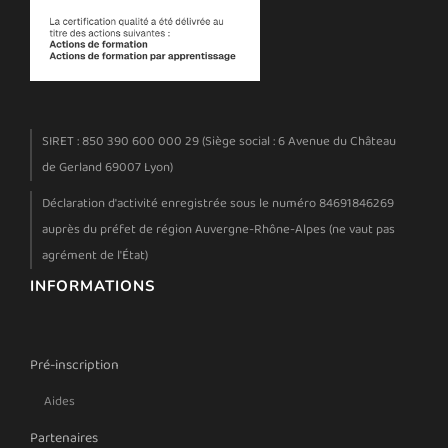
SIRET : 850 390 600 000 29 (Siège social : 6 Avenue du Château
de Gerland 69007 Lyon)
Déclaration d'activité enregistrée sous le numéro 84691846269
auprès du préfet de région Auvergne-Rhône-Alpes (ne vaut pas
agrément de l'État)
INFORMATIONS
Pré-inscription
Aides
Partenaires