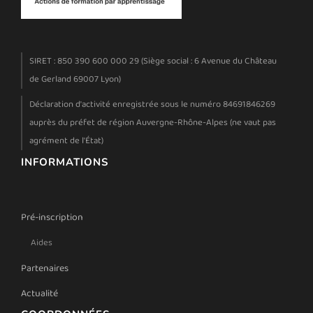
SIRET : 850 390 600 000 29 (Siège social : 6 Avenue du Château
de Gerland 69007 Lyon)
Déclaration d'activité enregistrée sous le numéro 84691846269
auprès du préfet de région Auvergne-Rhône-Alpes (ne vaut pas
agrément de l'État)
INFORMATIONS
Pré-inscription
Aides
Partenaires
Actualité