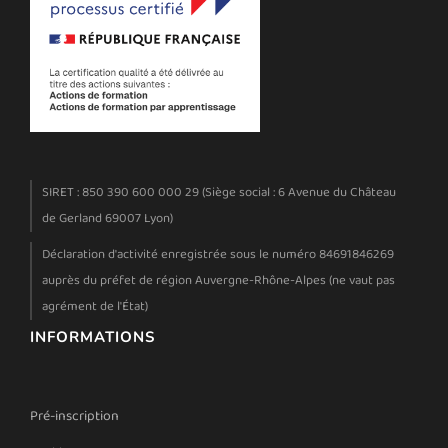
SIRET : 850 390 600 000 29 (Siège social : 6 Avenue du Château
de Gerland 69007 Lyon)
Déclaration d'activité enregistrée sous le numéro 84691846269
auprès du préfet de région Auvergne-Rhône-Alpes (ne vaut pas
agrément de l'État)
INFORMATIONS
Pré-inscription