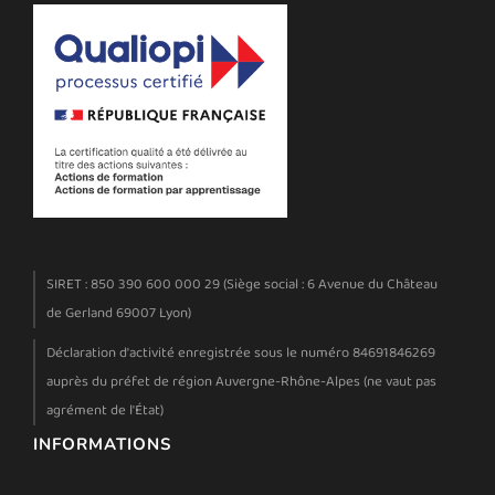
SIRET : 850 390 600 000 29 (Siège social : 6 Avenue du Château
de Gerland 69007 Lyon)
Déclaration d'activité enregistrée sous le numéro 84691846269
auprès du préfet de région Auvergne-Rhône-Alpes (ne vaut pas
agrément de l'État)
INFORMATIONS