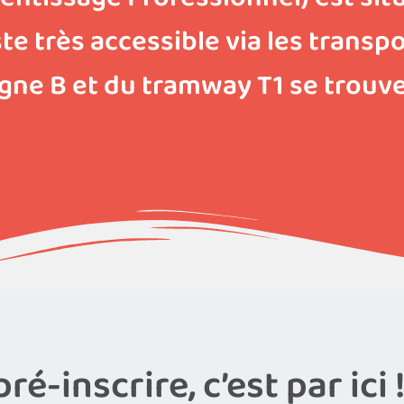
ste très accessible via les tran
igne B et du tramway T1 se trouve
é-inscrire, c’est par ici 