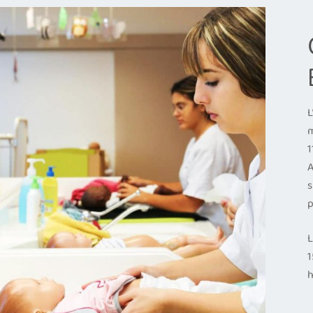
L
m
1
A
s
p
L
1
h