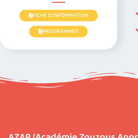
FICHE D'INFORMATION
PROGRAMMES
AZAP (Académie Zouzous Appren