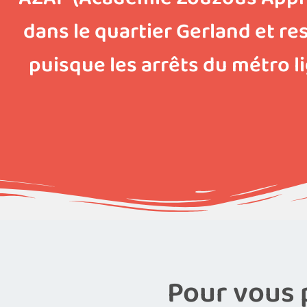
dans le quartier Gerland et re
puisque les arrêts du métro l
Pour vous pr