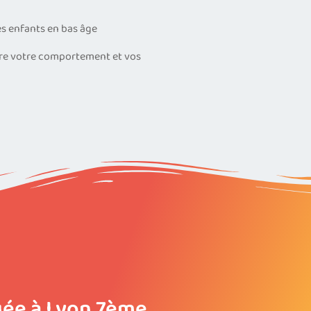
es enfants en bas âge
dre votre comportement et vos
uée à Lyon 7ème,