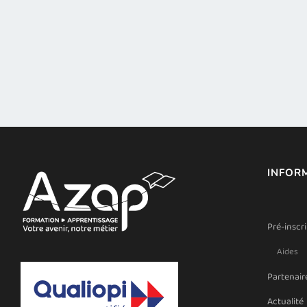
INFOR
Pré-inscr
Aides
Partenair
Actualité